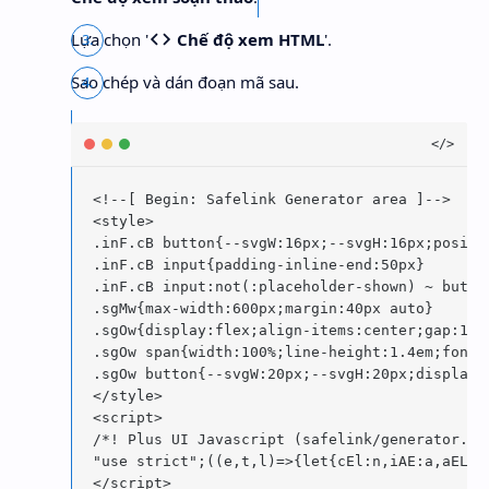
Lựa chọn '
Chế độ xem HTML
'.
Sao chép và dán đoạn mã sau.
<!--[ Begin: Safelink Generator area ]-->

<style>

.inF.cB button{--svgW:16px;--svgH:16px;positi
.inF.cB input{padding-inline-end:50px}

.inF.cB input:not(:placeholder-shown) ~ button
.sgMw{max-width:600px;margin:40px auto}

.sgOw{display:flex;align-items:center;gap:12p
.sgOw span{width:100%;line-height:1.4em;font-s
.sgOw button{--svgW:20px;--svgH:20px;display:
</style>

<script>

/*! Plus UI Javascript (safelink/generator.js
"use strict";((e,t,l)=>{let{cEl:n,iAE:a,aEL:s
</script>
