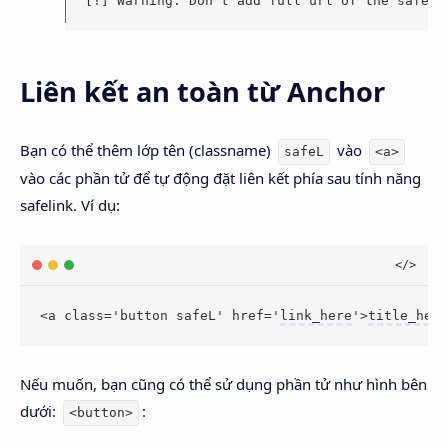
[!] Warning: Don't add full url of the safeli
Liên kết an toàn từ Anchor
Bạn có thể thêm lớp tên (classname)
vào
safeL
<a>
vào các phần tử để tự động đặt liên kết phía sau tính năng
safelink. Ví dụ:
<a class='button safeL' href='
link_here
'>
title_here
Nếu muốn, bạn cũng có thể sử dụng phần tử như hình bên
dưới:
:
<button>