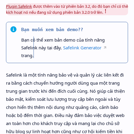
Plugin Safelink
được thêm vào từ phiên bản 3.2, do đó bạn chỉ có thể
kích hoạt nó nếu đang sử dụng phiên bản 3.2.0 trở lên.
Bạn muốn xem bản demo??
Bạn có thể xem bản demo của tính năng
Safelink này tại đây.
Safelink Generator
trang.
Rich Results Test
Safelink là một tính năng bảo vệ và quản lý các liên kết đi
PageSpeed Insights
ra bằng cách chuyển hướng người dùng qua một trang
trung gian trước khi đến đích cuối cùng. Nó giúp cải thiện
bảo mật, kiểm soát lưu lượng truy cập bên ngoài và tùy
chọn hiển thị thêm nội dung như quảng cáo, cảnh báo
hoặc bộ đếm thời gian. Điều này đảm bảo việc duyệt web
an toàn hơn cho khách truy cập và mang lại cho chủ sở
hữu blog sự linh hoạt hơn cũng như cơ hội kiếm tiền khi