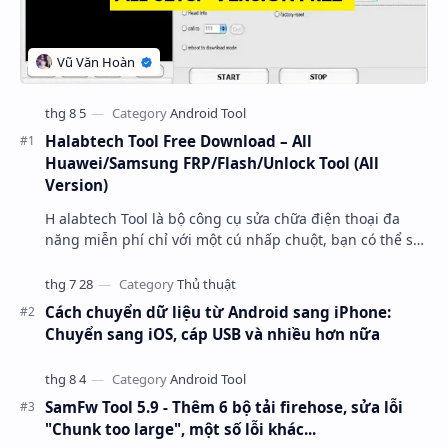
Halabtech Tool Free Download – All
Huawei/Samsung FRP/Flash/Unlock Tool (All
Version)
H alabtech Tool là bộ công cụ sửa chữa điện thoại đa
năng miễn phí chỉ với một cú nhấp chuột, bạn có thể sử
dụng để bỏ qua FRP, nạp firmware, gỡ khóa…
Cách chuyển dữ liệu từ Android sang iPhone:
Chuyển sang iOS, cáp USB và nhiều hơn nữa
SamFw Tool 5.9 - Thêm 6 bộ tải firehose, sửa lỗi
"Chunk too large", một số lỗi khác...