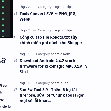
Tools Convert SVG ⇋ PNG, JPG,
WebP
Công cụ tạo file Robots.txt tùy
chỉnh miễn phí dành cho Blogger
Gỡ
Download Android 4.4.2 stock
firmware for Rikomagic MK802IV TV
Stick
ỡ cài
SamFw Tool 5.9 - Thêm 6 bộ tải
ễ
firehose, sửa lỗi "Chunk too large",
ảng
một số lỗi khác...
ble là