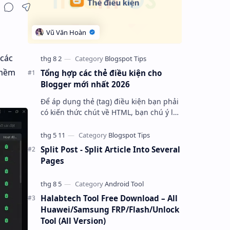
 các
 mềm
Tổng hợp các thẻ điều kiện cho
Blogger mới nhất 2026
Để áp dụng thẻ (tag) điều kiện bạn phải
có kiến thức chút về HTML, bạn chú ý là
cơ bản nó bắt đầu bằng tag với thuộc
tính “ cond “ và kết thúc là một…
Split Post - Split Article Into Several
Pages
Halabtech Tool Free Download – All
Huawei/Samsung FRP/Flash/Unlock
Tool (All Version)