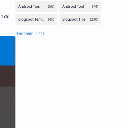
+
I
để