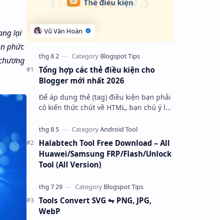
ng lại
ền phức
 chương
Tổng hợp các thẻ điều kiện cho
Blogger mới nhất 2026
Để áp dụng thẻ (tag) điều kiện bạn phải
có kiến thức chút về HTML, bạn chú ý là
cơ bản nó bắt đầu bằng tag với thuộc
tính “ cond “ và kết thúc là một…
Halabtech Tool Free Download – All
Huawei/Samsung FRP/Flash/Unlock
Tool (All Version)
Tools Convert SVG ⇋ PNG, JPG,
WebP