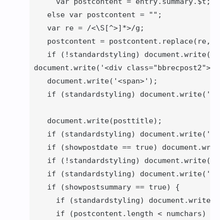
      var postcontent = entry.summary.$t;}

    else var postcontent = "";

    var re = /<\S[^>]*>/g;

    postcontent = postcontent.replace(re, ""
    if (!standardstyling) document.write('')
 document.write('<div class="bbrecpost2">');
    document.write('<span>');

    if (standardstyling) document.write('');
    document.write(posttitle);

    if (standardstyling) document.write('');
    if (showpostdate == true) document.writ
    if (!standardstyling) document.write('<
    if (standardstyling) document.write('');
    if (showpostsummary == true) {

      if (standardstyling) document.write(''
      if (postcontent.length < numchars) {
