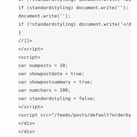
if (standardstyling) document.write('');

document.write('');

if (!standardstyling) document.write('</div>
}

//]]>

</script>

<script>

var numposts = 10;

var showpostdate = true;

var showpostsummary = true;

var numchars = 100;

var standardstyling = false;

</script>

<script src="/feeds/posts/default?orderby=p
</div>

</div>