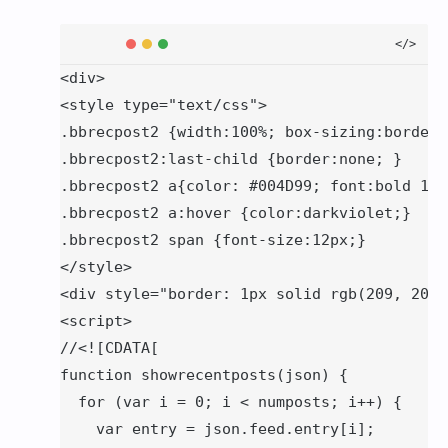
<div>

<style type="text/css">

.bbrecpost2 {width:100%; box-sizing:border-
.bbrecpost2:last-child {border:none; }

.bbrecpost2 a{color: #004D99; font:bold 13p
.bbrecpost2 a:hover {color:darkviolet;}

.bbrecpost2 span {font-size:12px;}

</style>

<div style="border: 1px solid rgb(209, 209,
<script>

//<![CDATA[

function showrecentposts(json) {

  for (var i = 0; i < numposts; i++) {

    var entry = json.feed.entry[i];
