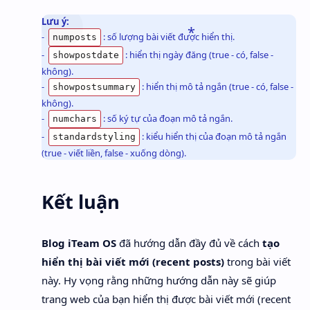
Lưu ý:
-
: số lượng bài viết được hiển thị.
numposts
-
: hiển thị ngày đăng (true - có, false -
showpostdate
không).
-
: hiển thị mô tả ngắn (true - có, false -
showpostsummary
không).
-
: số ký tự của đoạn mô tả ngắn.
numchars
-
: kiểu hiển thị của đoạn mô tả ngắn
standardstyling
(true - viết liền, false - xuống dòng).
Kết luận
Blog iTeam OS
đã hướng dẫn đầy đủ về cách
tạo
hiển thị bài viết mới (recent posts)
trong bài viết
này. Hy vọng rằng những hướng dẫn này sẽ giúp
trang web của bạn hiển thị được bài viết mới (recent