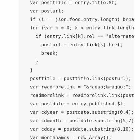
    var posttitle = entry.title.$t;

    var posturl;

    if (i == json.feed.entry.length) break;

    for (var k = 0; k < entry.link.length; 
      if (entry.link[k].rel == 'alternate') 
        posturl = entry.link[k].href;

        break;

      }

    }

    posttitle = posttitle.link(posturl);

    var readmorelink = "&raquo;&raquo;";

    readmorelink = readmorelink.link(posturl
    var postdate = entry.published.$t;

    var cdyear = postdate.substring(0,4);

    var cdmonth = postdate.substring(5,7);

    var cdday = postdate.substring(8,10);

    var monthnames = new Array();
