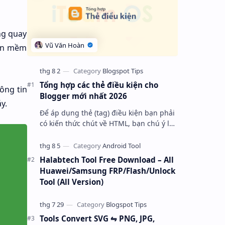
ng quay
hần mềm
Tổng hợp các thẻ điều kiện cho
ông tin
Blogger mới nhất 2026
y.
Để áp dụng thẻ (tag) điều kiện bạn phải
có kiến thức chút về HTML, bạn chú ý là
cơ bản nó bắt đầu bằng tag với thuộc
tính “ cond “ và kết thúc là một…
Halabtech Tool Free Download – All
Huawei/Samsung FRP/Flash/Unlock
Tool (All Version)
Tools Convert SVG ⇋ PNG, JPG,