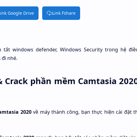
Link Google Drive
Link Fshare
 tắt windows defender, Windows Security trong hệ đi
 đi nhé.
& Crack phần mềm Camtasia 2020
amtasia 2020
về máy thành công, bạn thực hiện cài đặt t