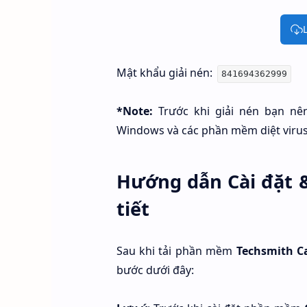
Mật khẩu giải nén:
841694362999
*Note:
Trước khi giải nén bạn nên
Windows và các phần mềm diệt virus
Hướng dẫn Cài đặt 
tiết
Sau khi tải phần mềm
Techsmith
C
bước dưới đây: