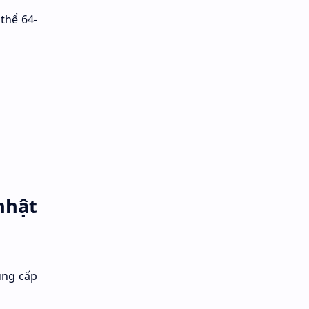
thể 64-
nhật
ung cấp