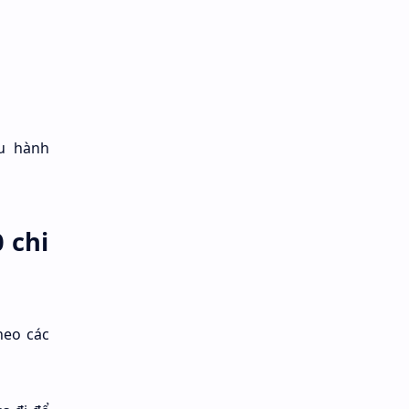
ều hành
 chi
heo các