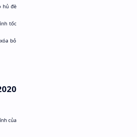
o hủ đè
ình tốc
 xóa bỏ
2020
ính của