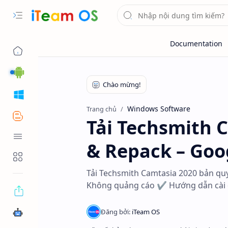
Android
Windows
Windows Software
Trang chủ
Blogger
Tải Techsmith C
Tool OS
& Repack – Goo
Tools Web
Tải Techsmith Camtasia 2020 bản quyề
Không quảng cáo ✔️ Hướng dẫn cài đ