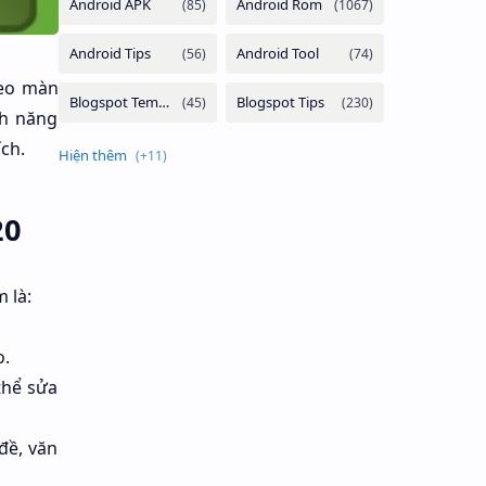
deo màn
nh năng
ch.
20
 là:
o.
thể sửa
đề, văn