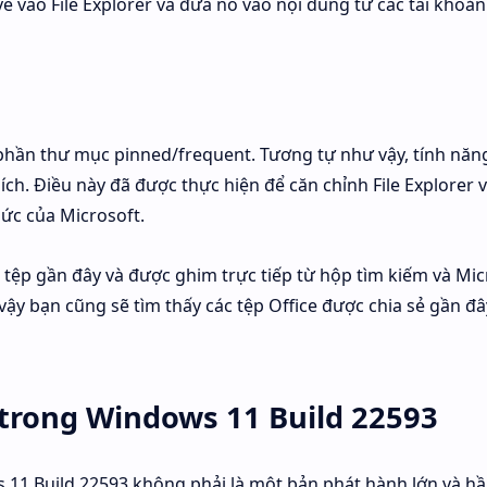
e vào File Explorer và đưa nó vào nội dung từ các tài khoả
o phần thư mục pinned/frequent. Tương tự như vậy, tính năn
ch. Điều này đã được thực hiện để căn chỉnh File Explorer v
hức của Microsoft.
c tệp gần đây và được ghim trực tiếp từ hộp tìm kiếm và Mic
 vậy bạn cũng sẽ tìm thấy các tệp Office được chia sẻ gần đâ
 trong Windows 11 Build 22593
 11 Build 22593 không phải là một bản phát hành lớn và hầ