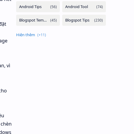
đặt
1
rage
n, vì
cho
ều
 chèn
ndows