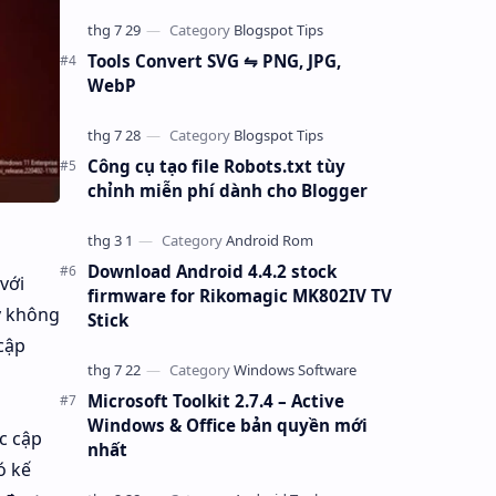
Tools Convert SVG ⇋ PNG, JPG,
WebP
Công cụ tạo file Robots.txt tùy
chỉnh miễn phí dành cho Blogger
Download Android 4.4.2 stock
với
firmware for Rikomagic MK802IV TV
y không
Stick
 cập
Microsoft Toolkit 2.7.4 – Active
Windows & Office bản quyền mới
c cập
nhất
ó kế