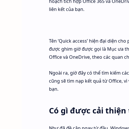
hoạch tích hợp Office 365 và OneDriv
liên kết của bạn.
Tên ‘Quick access’ hiện đại diện ch
được ghim giờ được gọi là Mục ưa thí
Office và OneDrive, theo các quan c
Ngoài ra, giờ đây có thể tìm kiếm cá
cũng sẽ tìm nạp kết quả từ Office, vì
bạn.
Có gì được cải thiện
Như đã đề cập ngay từ đầu, Windows