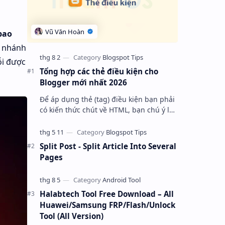
bao
ừ nhánh
ỗi được
Tổng hợp các thẻ điều kiện cho
Blogger mới nhất 2026
Để áp dụng thẻ (tag) điều kiện bạn phải
có kiến thức chút về HTML, bạn chú ý là
cơ bản nó bắt đầu bằng tag với thuộc
tính “ cond “ và kết thúc là một…
Split Post - Split Article Into Several
Pages
Halabtech Tool Free Download – All
Huawei/Samsung FRP/Flash/Unlock
Tool (All Version)