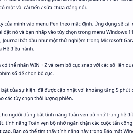
 có một vài cải tiến / sửa chữa đáng nói.
ký của mình vào menu Pen theo mặc định. Ứng dụng sẽ cài 
cài đặt nó và bạn nhấp vào tùy chọn trong menu Windows 1
t, Journal bắt đầu như một thử nghiệm trong Microsoft Ga
a Hệ điều hành.
có thể nhấn WIN + Z và xem bố cục snap với các số liên qua
phím số để chọn bố cục.
ổi bật của sự kiện, đã được cập nhật với khoảng tăng 5 phút 
o các tùy chọn thời lượng phiên.
cho người dùng bật tính năng Toàn vẹn bộ nhớ trong hệ đi
ết, tính năng Toàn vẹn bộ nhớ ngăn chặn các cuộc tấn công
t cao. Bạn có thể tìm thấy tính năng này trong Bảo mật Wi