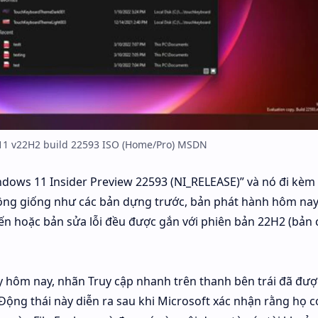
1 v22H2 build 22593 ISO (Home/Pro) MSDN
ndows 11 Insider Preview 22593 (NI_RELEASE)” và nó đi kèm 
 Không giống như các bản dựng trước, bản phát hành hôm na
 tiến hoặc bản sửa lỗi đều được gắn với phiên bản 22H2 (bản
 hôm nay, nhãn Truy cập nhanh trên thanh bên trái đã đượ
. Động thái này diễn ra sau khi Microsoft xác nhận rằng họ c