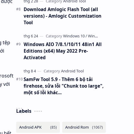
n được
Download Amlogic Flash Tool (all
versions) - Amlogic Customization
Tool
g tệp
Windows AIO 7/8.1/10/11 48in1 All
ới
Editions (x64) May 2022 Pre-
Activated
rosoft
SamFw Tool 5.9 - Thêm 6 bộ tải
y với
firehose, sửa lỗi "Chunk too large",
một số lỗi khác...
Labels
u hết