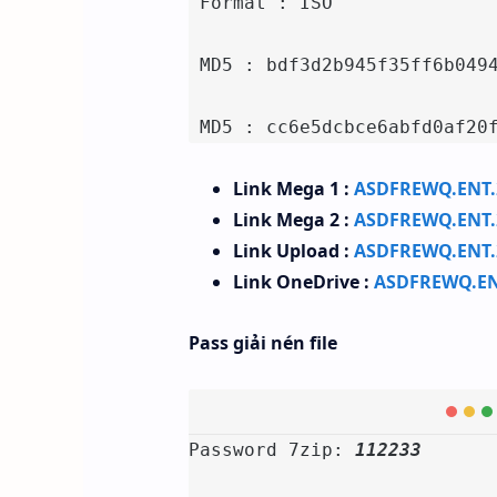
 Format : ISO

 MD5 : bdf3d2b945f35ff6b0494
 MD5 : cc6e5dcbce6abfd0af20
Link Mega 1 :
ASDFREWQ.ENT.2
Link Mega 2 :
ASDFREWQ.ENT.2
Link Upload :
ASDFREWQ.ENT.
Link OneDrive :
ASDFREWQ.EN
Pass giải nén file
Password 7zip: 
112233