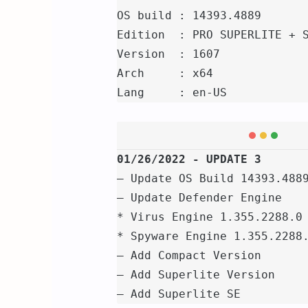
OS build : 14393.4889

Edition  : PRO SUPERLITE + S
Version  : 1607

Arch     : x64

Lang     : en-US
01/26/2022 - UPDATE 3
– Update OS Build 14393.4889
– Update Defender Engine

* Virus Engine 1.355.2288.0

* Spyware Engine 1.355.2288.
– Add Compact Version

– Add Superlite Version

– Add Superlite SE