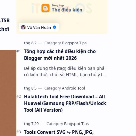
LTSB
chơi
Tổng hợp các thẻ điều kiện cho
Blogger mới nhất 2026
Để áp dụng thẻ (tag) điều kiện bạn phải
có kiến thức chút về HTML, bạn chú ý là
cơ bản nó bắt đầu bằng tag với thuộc
tính “ cond “ và kết thúc là một…
Halabtech Tool Free Download – All
Huawei/Samsung FRP/Flash/Unlock
Tool (All Version)
Tools Convert SVG ⇋ PNG, JPG,