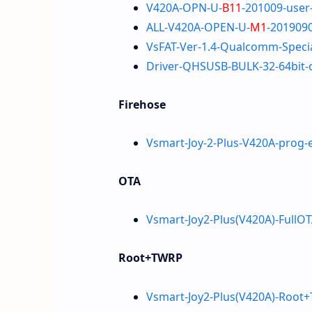
V420A-OPN-U-
B11
-201009-user
ALL-V420A-OPEN-U-
M1
-201909
VsFAT-Ver-1.4-Qualcomm-Specia
Driver-QHSUSB-BULK-32-64bit-
Firehose
Vsmart-Joy-2-Plus-V420A-prog-
OTA
Vsmart-Joy2-Plus(V420A)-FullOT
Root+TWRP
Vsmart-Joy2-Plus(V420A)-Root