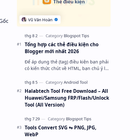
 Gốc
Tổng hợp các thẻ điều kiện cho
Blogger mới nhất 2026
Để áp dụng thẻ (tag) điều kiện bạn phải
có kiến thức chút về HTML, bạn chú ý là
cơ bản nó bắt đầu bằng tag với thuộc
tính “ cond “ và kết thúc là một…
Halabtech Tool Free Download – All
Huawei/Samsung FRP/Flash/Unlock
Tool (All Version)
Tools Convert SVG ⇋ PNG, JPG,
WebP