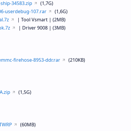
-ship-34583.zip
(1,7G)
06-userdebug-107.rar
(1,6G)
l.7z
| Tool Vsmart | (2MB)
ok.7z
| Driver 9008 | (3MB)
emmc-firehose-8953-ddr.rar
(210KB)
A.zip
(1,5G)
+TWRP
(60MB)