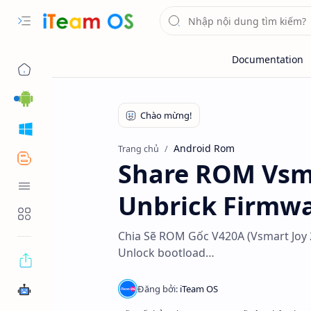
Android
Windows
Android Rom
Trang chủ
Blogger
Share ROM Vsma
Tool OS
Unbrick Firmwa
Tools Web
Chia Sẽ ROM Gốc V420A (Vsmart Joy 
Unlock bootload…