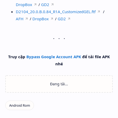
DropBox
/
GD2
D2104_20.0.B.0.84_R1A_CustomizedGEL.ftf
/
AFH
/
DropBox
/
GD2
Truy cập
Bypass Google Account APK
để tải file APK
nhé