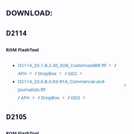
DOWNLOAD:
D2114
ROM FlashTool
D2114_20.1.B.2.30_R2B_CustomizedBR.ftf
/
AFH
/
DropBox
/
GD2
D2114_20.0.B.0.69-R1A_Commercial-and-
Journalists.ftf
/
AFH
/
DropBox
/
GD2
D2105
ROM FlashTool