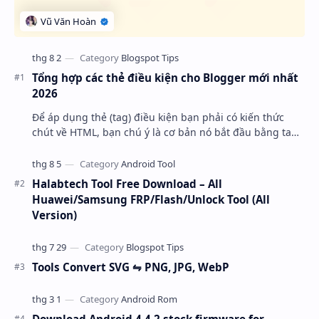
Tổng hợp các thẻ điều kiện cho Blogger mới nhất
2026
Để áp dụng thẻ (tag) điều kiện bạn phải có kiến thức
chút về HTML, bạn chú ý là cơ bản nó bắt đầu bằng tag
với thuộc tính “ cond “ và kết thúc là một…
Halabtech Tool Free Download – All
Huawei/Samsung FRP/Flash/Unlock Tool (All
Version)
Tools Convert SVG ⇋ PNG, JPG, WebP