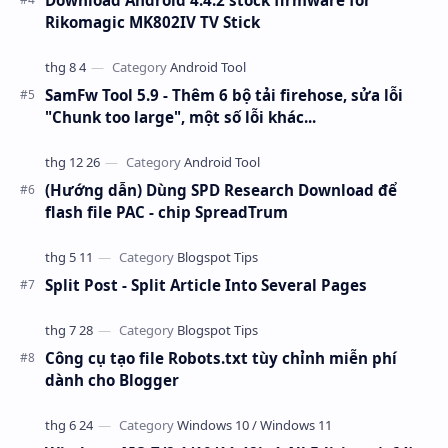
Download Android 4.4.2 stock firmware for
Rikomagic MK802IV TV Stick
SamFw Tool 5.9 - Thêm 6 bộ tải firehose, sửa lỗi
"Chunk too large", một số lỗi khác...
(Hướng dẫn) Dùng SPD Research Download để
flash file PAC - chip SpreadTrum
Split Post - Split Article Into Several Pages
Công cụ tạo file Robots.txt tùy chỉnh miễn phí
dành cho Blogger